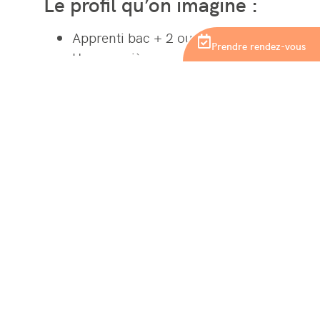
Le profil qu’on imagine :
Apprenti bac + 2 ou bac + 3
Prendre rendez-vous
Une première expérience, stage ou
alternance, c’est top mais pas
obligatoire si tu es motivé(e) et
débrouillard(e)
Les conditions particulières
:
Prise de poste souhaitée : septembre ou
octobre 2025
Poste basé à La Roche Sur Yon
Horaires : 9h – 12h30 et 13h30 – 17h00