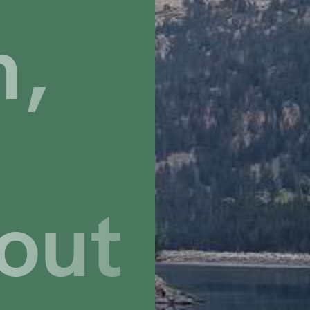
m,
tout