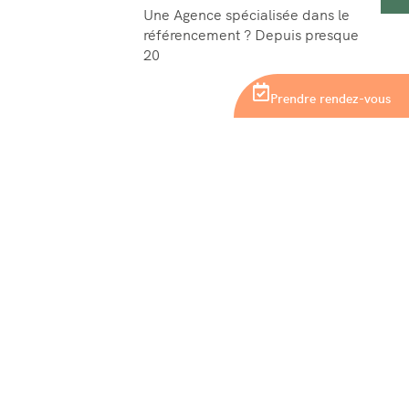
Une Agence spécialisée dans le
référencement ? Depuis presque
20
Prendre rendez-vous
1 boulevard de l'industrie,
85000 La Roche-sur-Yon